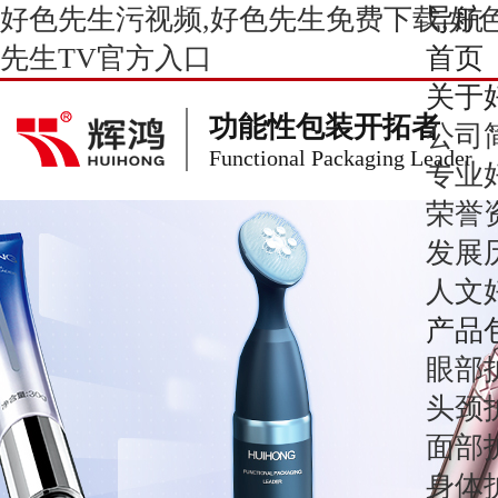
好色先生污视频,好色先生免费下载,好色
导航
先生TV官方入口
首页
关于
功能性包装开拓者
公司
Functional Packaging Leader
专业
荣誉
发展
人文
产品
眼部
头颈
面部
身体