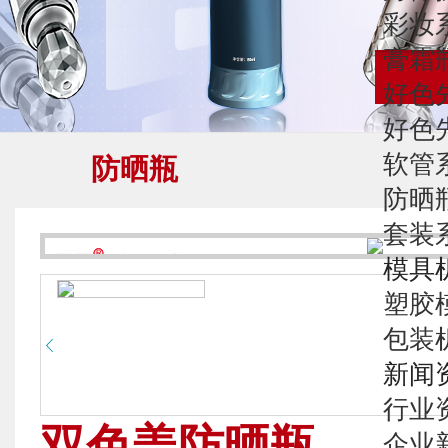
彩妆
膏霜
好色
好色
软管
防晒瓶
防晒
套装
模具
塑胶
包装
新闻
行业
双色盖防晒瓶
企业