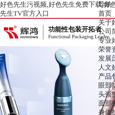
好色先生污视频,好色先生免费下载,好色
导航
先生TV官方入口
首页
关于
功能性包装开拓者
公司
Functional Packaging Leader
专业
荣誉
发展
人文
产品
眼部
头颈
面部
身体