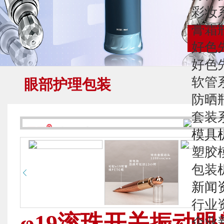
彩妆
膏霜
好色
好色
软管
眼部护理包装
防晒
套装
模具
塑胶
包装
新闻
行业
φ19滚珠开关振动
企业